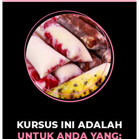
KURSUS INI ADALAH
UNTUK ANDA YANG: