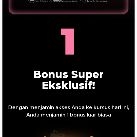
1
Bonus Super
Eksklusif!
Dengan menjamin akses Anda ke kursus hari ini,
Anda menjamin 1 bonus luar biasa