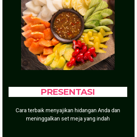
PRESENTASI
Cara terbaik menyajikan hidangan Anda dan
meninggalkan set meja yang indah