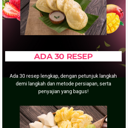
ADA 30 RESEP
Ada 30 resep lengkap, dengan petunjuk langkah
demi langkah dan metode persiapan, serta
penyajian yang bagus!