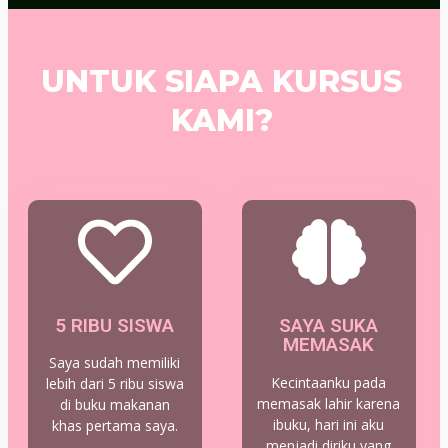
UNTUK SIAPA KURSUS
KAMI?
5 RIBU SISWA
SAYA SUKA
MEMASAK
Saya sudah memiliki
Kecintaanku pada
lebih dari 5 ribu siswa
memasak lahir karena
di buku makanan
ibuku, hari ini aku
khas pertama saya.
menjadi diriku yang