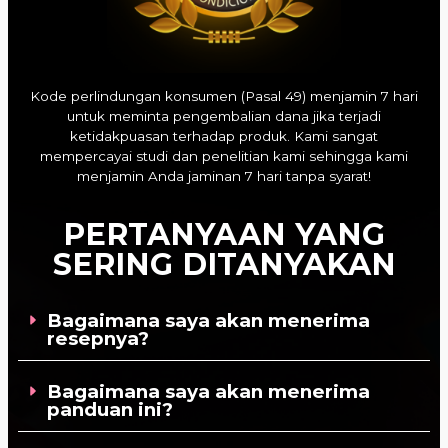
Kode perlindungan konsumen (Pasal 49) menjamin 7 hari
untuk meminta pengembalian dana jika terjadi
ketidakpuasan terhadap produk. Kami sangat
mempercayai studi dan penelitian kami sehingga kami
menjamin Anda jaminan 7 hari tanpa syarat!
PERTANYAAN YANG
SERING DITANYAKAN
Bagaimana saya akan menerima
resepnya?
Bagaimana saya akan menerima
panduan ini?