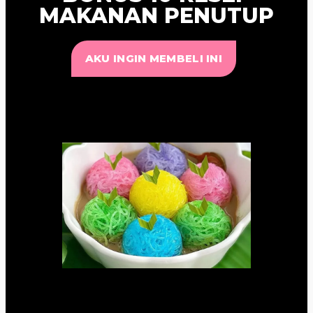
MAKANAN PENUTUP
AKU INGIN MEMBELI INI